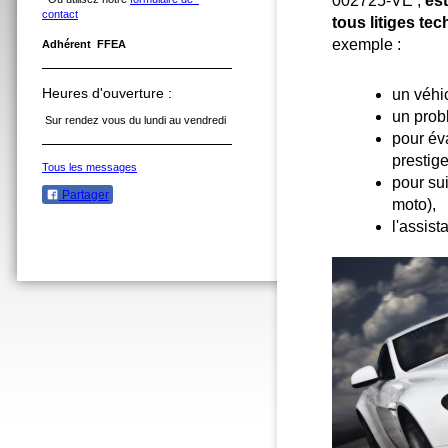
002725-
VE ,
e
s
contact
tous litiges te
exemple :
Adhérent FFEA
Heures d'ouverture :
un véhic
un prob
Sur rendez vous du lundi au vendredi
pour éva
prestige
Tous les messages
pour sui
Partager
moto),
l'assist