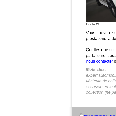
Porsche 356
Vous trouverez s
prestations à de
Quelles que soie
parfaitement ad
nous contacter
p
Mots clés:
expert automobil
véhicule de coll
occasion en tout
collection (ne p