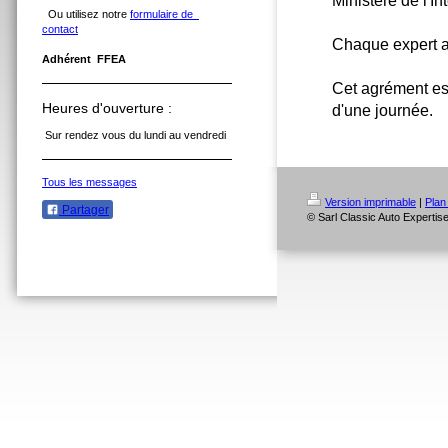
Ministère de l'Int
Ou utilisez notre
formulaire de
contact
Chaque expert a
Adhérent FFEA
Cet agrément est
Heures d'ouverture :
d'une journée.
Sur rendez vous du lundi au vendredi
Tous les messages
Version imprimable
|
Plan
Partager
© Sarl Classic Auto Expertis